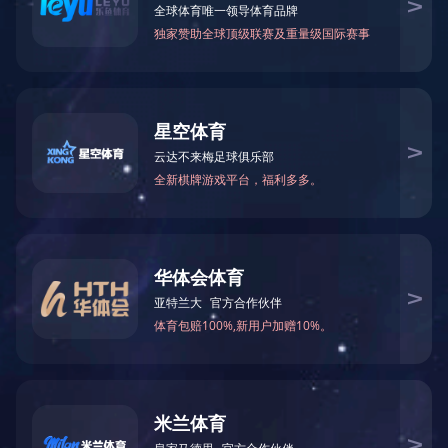
栏目分类
米兰体育
>五大亮点抢先看 第二届军
>企业质量文化建设与研达
联系我们
>研达应用案例之——电子
>加固便携机在某军用车载