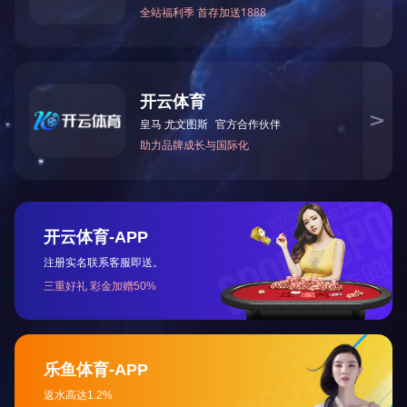
地址：
公司地址：武汉东湖新技术
开发区关东科技工业园华光
大道18号 仓库地址：武汉
市洪山区关山大道保利花园