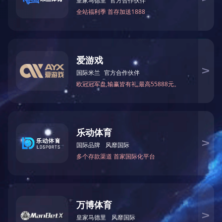
> 组态软件
> 工业服务器
> UPS电源
> 激光专用工控机
联系我们
027-87345255
公司：
米兰体育-米兰(中国)官网
邮箱：
273931066@qq.com