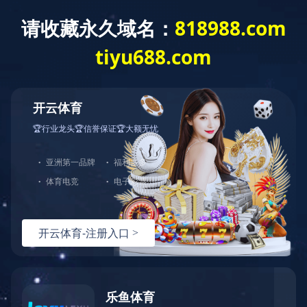
米兰体育
米兰体育-米兰
关于我们
新闻动态
产品展示
(中国)官网